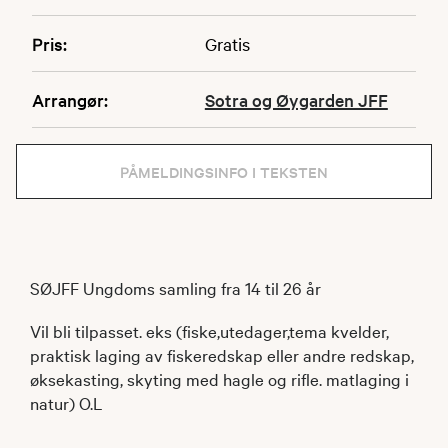
Pris:
Gratis
Arrangør:
Sotra og Øygarden JFF
PÅMELDINGSINFO I TEKSTEN
SØJFF Ungdoms samling fra 14 til 26 år
Vil bli tilpasset. eks (fiske,utedager,tema kvelder,
praktisk laging av fiskeredskap eller andre redskap,
øksekasting, skyting med hagle og rifle. matlaging i
natur) O.L