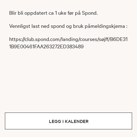
Blir bli oppdatert ca 1 uke før på Spond.
Vennligst last ned spond og bruk påmeldingskjema :
https://club.spond.com/landing/courses/søjff/B6DE31
1B9E00461FAA263272ED383489
LEGG I KALENDER