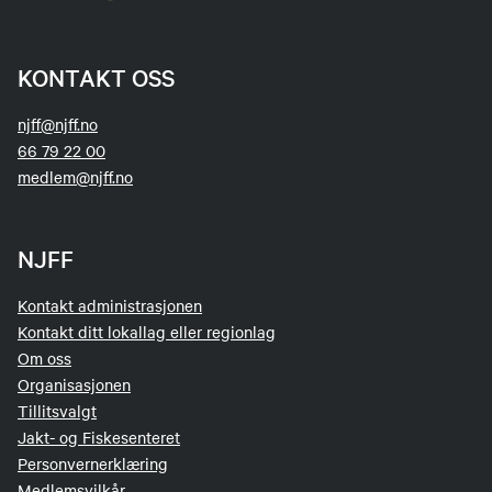
KONTAKT OSS
njff@njff.no
66 79 22 00
medlem@njff.no
NJFF
Kontakt administrasjonen
Kontakt ditt lokallag eller regionlag
Om oss
Organisasjonen
Tillitsvalgt
Jakt- og Fiskesenteret
Personvernerklæring
Medlemsvilkår