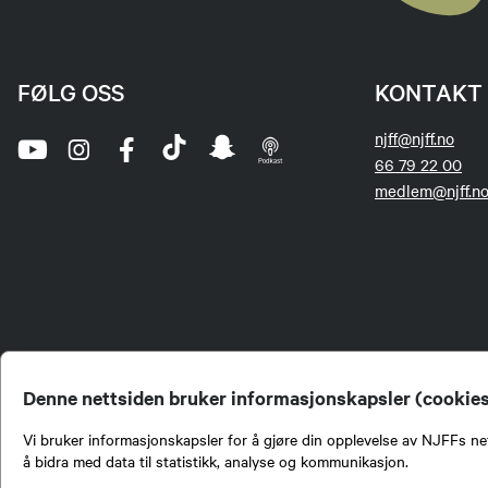
FØLG OSS
KONTAKT 
njff@njff.no
66 79 22 00
medlem@njff.n
Denne nettsiden bruker informasjonskapsler (cookie
Vi bruker informasjonskapsler for å gjøre din opplevelse av NJFFs net
å bidra med data til statistikk, analyse og kommunikasjon.
Norges Jeger- og Fiskerf
formidling av kunnskap om