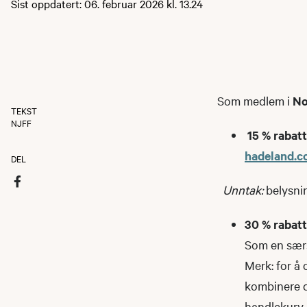
Sist oppdatert: 06. februar 2026 kl. 13.24
Som medlem i
No
TEKST
NJFF
15 % rabat
hadeland.
DEL
Unntak:
belysnin
30 % rabat
Som en særs
Merk: for å
kombinere d
handlekurv.