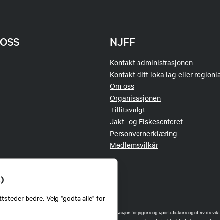
OSS
NJFF
Kontakt administrasjonen
Kontakt ditt lokallag eller regionl
o
Om oss
Organisasjonen
Tillitsvalgt
Jakt- og Fiskesenteret
Personvernerklæring
Medlemsvilkår
s)
tsteder bedre. Velg "godta alle" for
orbund (NJFF) er landets eneste landsdekkende organisasjon for jegere og sportsfiskere og et av de vikti
 jakt og fiske i Norge. Vi er en partipolitisk nøytral organisasjon, men har et sterkt jakt-, fiske-, og naturpo