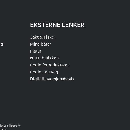
EKSTERNE LENKER
Jakt & Fiske
ag
Mine båter
Inatur
NJFF-butikken
Login for redaktører
Login LetsReg
Digitalt aversjonsbevis
gste miljøene for
litisk