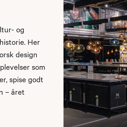
ltur- og
istorie. Her
orsk design
plevelser som
er, spise godt
n – året