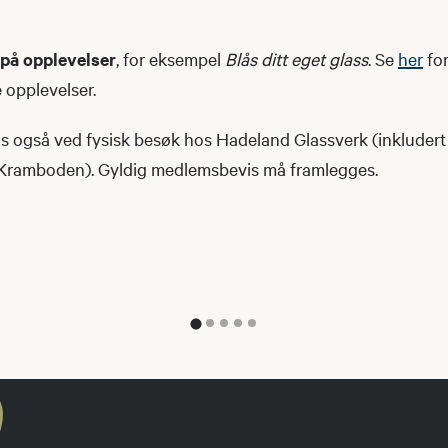
 på opplevelser
, for eksempel
Blås ditt eget glass
. Se
her
for
e opplevelser.
 også ved fysisk besøk hos Hadeland Glassverk (inkludert
 Kramboden). Gyldig medlemsbevis må framlegges.