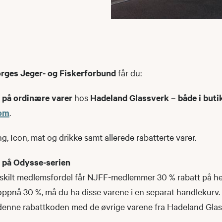
rges Jeger- og Fiskerforbund
får du:
t på ordinære varer
hos
Hadeland Glassverk
–
både i buti
com
.
g, Icon, mat og drikke samt allerede rabatterte varer.
t på Odysse-serien
kilt medlemsfordel får NJFF-medlemmer 30 % rabatt på he
 oppnå 30 %, må du ha disse varene i en separat handlekurv.
enne rabattkoden med de øvrige varene fra Hadeland Glas