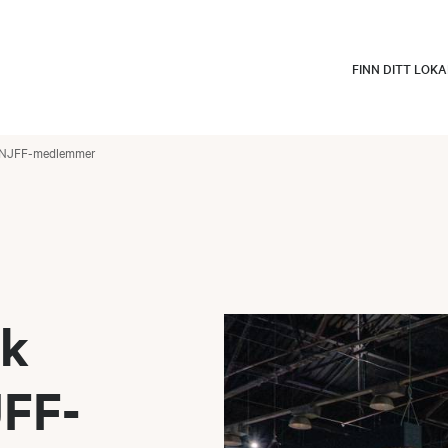
FINN DITT LOK
or NJFF-medlemmer
rk
JFF-