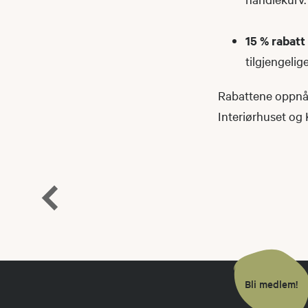
15 % rabatt
tilgjengelig
Rabattene oppnås
Interiørhuset og
Bli medlem!