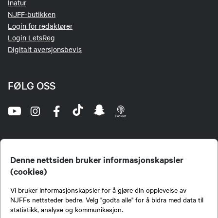
Inatur
NJFF-butikken
Login for redaktører
Login LetsReg
Digitalt aversjonsbevis
FØLG OSS
Denne nettsiden bruker informasjonskapsler
(cookies)
Norges Jeger- og Fiskerforbund (NJFF) er landets eneste landsdekkende organisasjon for
Vi bruker informasjonskapsler for å gjøre din opplevelse av
jegere og sportsfiskere og et av de viktigste miljøene for formidling av kunnskap om jakt og
fiske i Norge. Vi er en partipolitisk nøytral organisasjon, men har et sterkt jakt-, fiske-, og
NJFFs nettsteder bedre. Velg "godta alle" for å bidra med data til
naturpolitisk engasjement i mange saker.
statistikk, analyse og kommunikasjon.