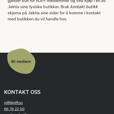
gjelder kun for NJFF medlemmer og ved kjøp i en av
Jaktia sine fysiske butikker. Bruk
kontakt butikk
skjema på Jaktia sine sider for å komme i kontakt
med butikken du vil handle hos.
Bli medlem!
KONTAKT OSS
njff@njff.no
66 79 22 00