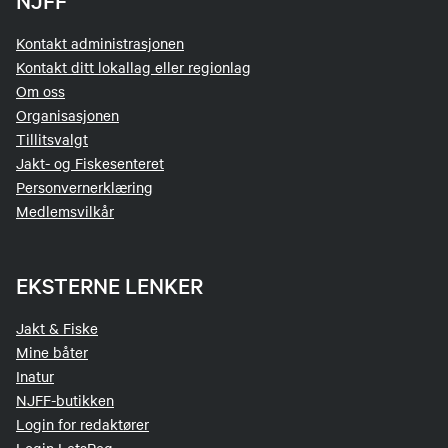
NJFF
Rydd opp etter deg. Skitt og fiskeslo
skylles ut av båten.
Kontakt administrasjonen
Lås båt og årer når du forlater båten.
Kontakt ditt lokallag eller regionlag
Dersom båt eller utstyr har mangler eller er
Om oss
ødelagt, meld fra til båtansvarlig via
bestillingssiden
Organisasjonen
Brudd på reglene kan føre til inndragelse
Tillitsvalgt
av retten til å bestille båt.
Jakt- og Fiskesenteret
Personvernerklæring
Medlemsvilkår
EKSTERNE LENKER
Jakt & Fiske
Mine båter
Inatur
NJFF-butikken
Login for redaktører