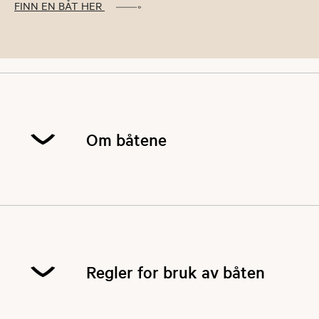
FINN EN BÅT HER
Om båtene
Båtene er laget i aluminium og tåler en støyt. De
er solide og lette. Med sin vekt på kun 78
kilo skal det være mulig å håndtere dem for en
person. Båtene er 14 fot og modellen heter
Regler for bruk av båten
Viking 440.
Noen båter er plassert på sjøen, andre på fjellet