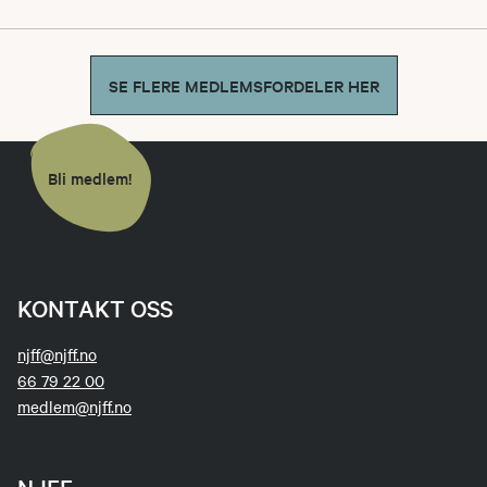
eller i innlandet. Når du bestiller en båt, mottar
du en e-post med bekreftelse og koden til låsen
på båten.
Din tilgang til båt er personlig og knyttet til
SE FLERE MEDLEMSFORDELER HER
ditt medlemskap i NJFF.
Båtene kan bestilles for maks tre dager av
Koden til låsen skal aldri gis ut til andre.
gangen.
Det er 16 års aldersgrense for bestilling og
bruk av båt.
Bli medlem!
Båten skal bestilles før du benytter den.
Båten skal kun benyttes i bestilt tidsrom.
Husk å returnere båten i tide.
Båten kan bestilles for maks tre dager av
gangen.
KONTAKT OSS
Dersom du ikke kan benytte båten når du
har bestilt den, må du huske å avbestille
njff@njff.no
den.
66 79 22 00
Redningsvest skal alltid benyttes ved bruk
medlem@njff.no
av båten.
Dersom du låner vester, husk å legge disse
på plass etter bruk.