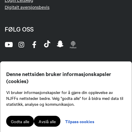
Login LetsReg
Digitalt aversjonsbevis
FØLG OSS
Denne nettsiden bruker informasjonskapsler
(cookies)
Norges Jeger- og Fiskerforbund (NJFF) er landets eneste landsdekkende organisasjon for
Vi bruker informasjonskapsler for å gjøre din opplevelse av
jegere og sportsfiskere og et av de viktigste miljøene for formidling av kunnskap om jakt og
fiske i Norge. Vi er en partipolitisk nøytral organisasjon, men har et sterkt jakt-, fiske-, og
NJFFs nettsteder bedre. Velg "godta alle" for å bidra med data til
naturpolitisk engasjement i mange saker.
statistikk, analyse og kommunikasjon.
Norges Jeger- og Fiskerforbund benytter informasjonskapsler på nettsiden.
Lokalforeninger tilsluttet Norges Jeger- og Fiskerforbund har ansvar for innhold de
Tilpass cookies
Godta alle
Avslå alle
publiserer på njff.no.