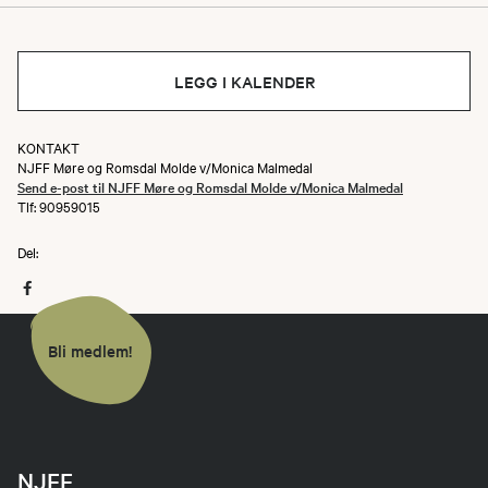
Her er program for kurset
LEGG I KALENDER
KONTAKT
NJFF Møre og Romsdal Molde v/Monica Malmedal
Send e-post til NJFF Møre og Romsdal Molde v/Monica Malmedal
Tlf: 90959015
Del:
Bli medlem!
NJFF