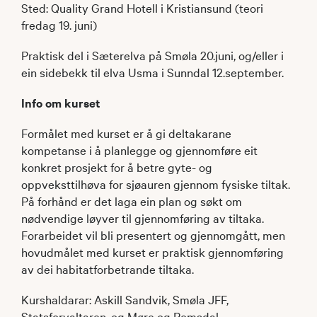
Sted: Quality Grand Hotell i Kristiansund (teori
fredag 19. juni)
Praktisk del i Sæterelva på Smøla 20.juni, og/eller i
ein sidebekk til elva Usma i Sunndal 12.september.
Info om kurset
Formålet med kurset er å gi deltakarane
kompetanse i å planlegge og gjennomføre eit
konkret prosjekt for å betre gyte- og
oppveksttilhøva for sjøauren gjennom fysiske tiltak.
På forhånd er det laga ein plan og søkt om
nødvendige løyver til gjennomføring av tiltaka.
Forarbeidet vil bli presentert og gjennomgått, men
hovudmålet med kurset er praktisk gjennomføring
av dei habitatforbetrande tiltaka.
Kurshaldarar: Askill Sandvik, Smøla JFF,
Statsforvaltaren, og Møre og Romsdal