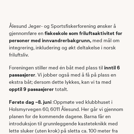
Ålesund Jeger- og Sportsfiskerforening ønsker å
gjennomføre en
fiskeskole som friluftsaktivitet for
personer med innvandrerbakgrunn,
med mål om
integrering, inkludering og økt deltakelse i norsk
friluftsliv.
Foreningen stiller med én båt med plass til
inntil 6
passasjerer
. Vi jobber også med å få på plass en
ekstra båt; dersom dette lykkes, kan vi ta med
opptil 9 passasjerer
totalt.
Første dag –8. juni
:Oppmøte ved klubbhuset i
Holsmyrvegen 60, 6011 Ålesund. Her går vi gjennom
planen for de kommende dagene. Barna får en
introduksjon til grunnleggende kasteteknikk med
lette sluker (uten krok) på sletta ca. 100 meter fra