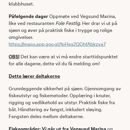
klubbhuset.
Påfølgende dager
Oppmøte ved Vegsund Marina,
like ved restauranten
Fole Festlig
. Her drar vi ut på
sjøen og øver på praktisk fiske i trygge og rolige
omgivelser.
https://maps.app.goo.gl/fpHsg2QGhfAbkzva7
OBS!
Det kan være at vi må endre starttidspunktet
for alle dagene, dette vil du få melding om!
Dette lærer deltakerne
Grunnleggende sikkerhet på sjøen. Gjennomgang av
fiskeutstyr og fiskemetoder. Opplæring i knuter,
rigging og vedlikehold av utstyr. Praktisk fiske fra
båt. Håndtering av fangst, inkludert sløying.
Fangsten deles mellom deltakerne.
Fiskeområder: Vi går ut fra Vegsund Marina
og