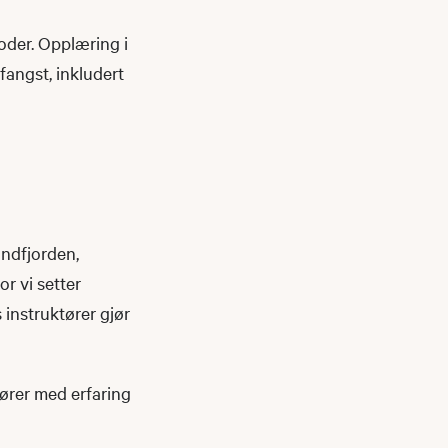
oder. Opplæring i
 fangst, inkludert
undfjorden,
r vi setter
instruktører gjør
tører med erfaring