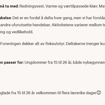
må ta med
: Redningsvest. Varme og værtilpassede klær. Ma
akelse
: Det er en fordel å delta hver gang, men vi har forstå
andre uforutsette hendelser. Aktivitetene varierer mellom te
ging og vedlikehold.
: Foreningen dekker alt av fiskeutstyr. Deltakerne trenger k
n passer for
: Ungdommer fra 15 til 26 år, både nybegynne
glade fra 15 til 26 år velkommen til flere lærerike dager😊