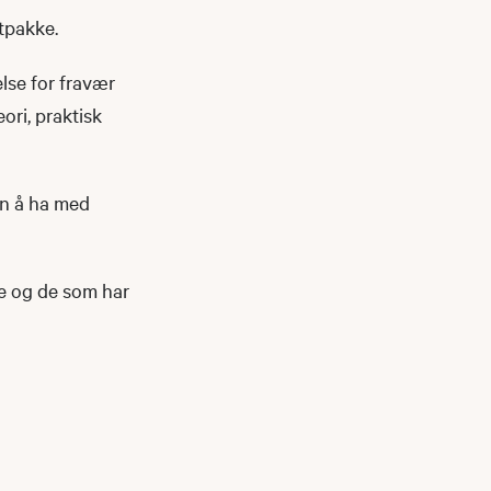
tpakke.
else for fravær
ori, praktisk
un å ha med
re og de som har