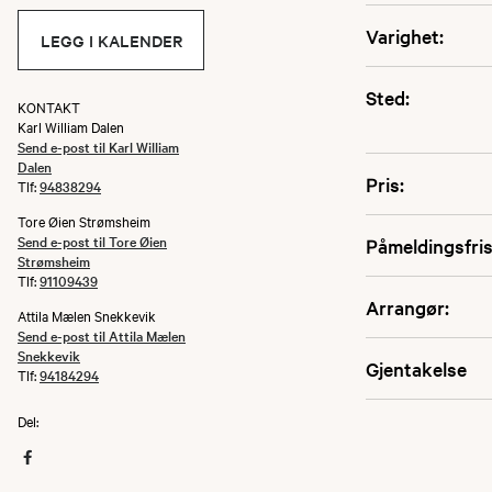
Varighet:
LEGG I KALENDER
Sted:
KONTAKT
Karl William Dalen
Send e-post til Karl William
Dalen
Pris:
Tlf:
94838294
Tore Øien Strømsheim
Send e-post til Tore Øien
Påmeldingsfris
Strømsheim
Tlf:
91109439
Arrangør:
Attila Mælen Snekkevik
Send e-post til Attila Mælen
Snekkevik
Gjentakelse
Tlf:
94184294
Del: