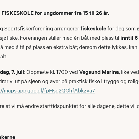
il FISKESKOLE for ungdommer fra 15 til 26 år.
g Sportsfiskerforening arrangerer
fiskeskole
for deg som 
 sjøfiske. Foreningen stiller med én båt med plass til
inntil 
så med å få på plass en ekstra båt; dersom dette lykkes, kan
alt.
ag, 7. juli
: Oppmøte kl. 1700 ved
Vegsund Marina
, like v
drar vi ut på sjøen og øver på praktisk fiske i trygge og rolig
s://maps.app.goo.gl/fpHsg2QGhfAbkzva7
 at vi må endre starttidspunktet for alle dagene, dette vil
akerne