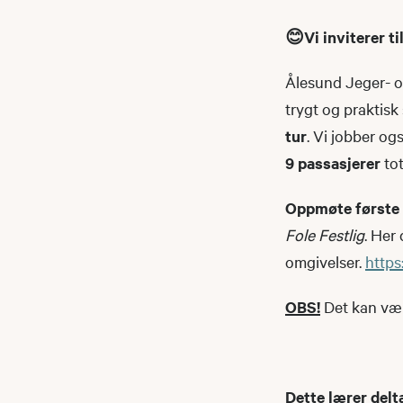
😊
Vi inviterer t
Ålesund Jeger- o
trygt og praktisk
tur
. Vi jobber og
9 passasjerer
tot
Oppmøte første d
Fole Festlig
. Her 
omgivelser.
http
OBS!
Det kan være
Dette lærer delt