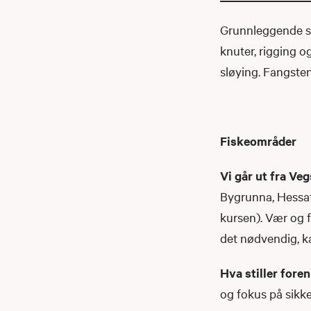
Grunnleggende si
knuter, rigging og
sløying. Fangste
Fiskeområder
Vi går ut fra Ve
Bygrunna, Hessaf
kursen). Vær og 
det nødvendig, ka
Hva stiller fore
og fokus på sikke