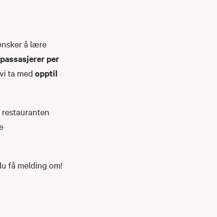
ønsker å lære
6 passasjerer per
 vi ta med
opptil
ed restauranten
e
 du få melding om!