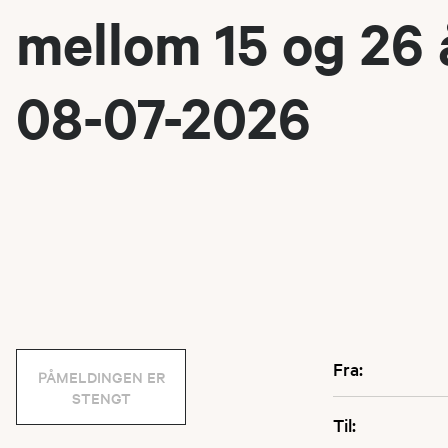
mellom 15 og 26 å
08-07-2026
Fra:
PÅMELDINGEN ER
STENGT
Til: