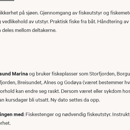
kkerhet på sjøen. Gjennomgang av fiskeutstyr og fiskemet
 vedlikehold av utstyr. Praktisk fiske fra båt. Håndtering av
n deles mellom deltakerne.
gsund Marina
og bruker fiskeplasser som Storfjorden, Borg
jorden, Breisundet, Alnes og Godøya (været bestemmer hvo
forhold kan endre seg raskt. Dersom været eller sykdom hos 
n kursdager bli utsatt. Ny dato settes da opp.
ningen med
: Fiskestenger og nødvendig fiskeutstyr. Instruk
rhet.