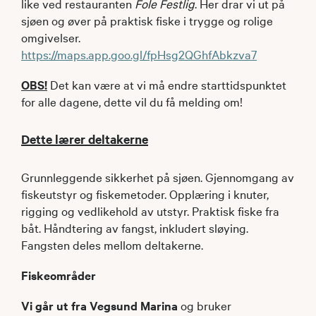
like ved restauranten
Fole Festlig
. Her drar vi ut på
sjøen og øver på praktisk fiske i trygge og rolige
omgivelser.
https://maps.app.goo.gl/fpHsg2QGhfAbkzva7
OBS!
Det kan være at vi må endre starttidspunktet
for alle dagene, dette vil du få melding om!
Dette lærer deltakerne
Grunnleggende sikkerhet på sjøen. Gjennomgang av
fiskeutstyr og fiskemetoder. Opplæring i knuter,
rigging og vedlikehold av utstyr. Praktisk fiske fra
båt. Håndtering av fangst, inkludert sløying.
Fangsten deles mellom deltakerne.
Fiskeområder
Vi går ut fra Vegsund Marina
og bruker