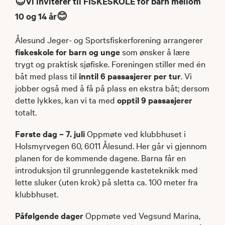
😊
Vi inviterer til FISKESKOLE for barn mellom
10 og 14 år
😊
Ålesund Jeger- og Sportsfiskerforening arrangerer
fiskeskole for barn og unge
som ønsker å lære
trygt og praktisk sjøfiske. Foreningen stiller med én
båt med plass til
inntil 6 passasjerer per tur
. Vi
jobber også med å få på plass en ekstra båt; dersom
dette lykkes, kan vi ta med
opptil 9 passasjerer
totalt.
Første dag – 7. juli
Oppmøte ved klubbhuset i
Holsmyrvegen 60, 6011 Ålesund. Her går vi gjennom
planen for de kommende dagene. Barna får en
introduksjon til grunnleggende kasteteknikk med
lette sluker (uten krok) på sletta ca. 100 meter fra
klubbhuset.
Påfølgende dager
Oppmøte ved Vegsund Marina,