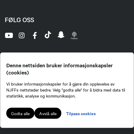
FØLG OSS
Denne nettsiden bruker informasjonskapsler
(cookies)
Norges Jeger- og Fiskerforbund (NJFF) er landets eneste landsdekkende organisasjon for
Vi bruker informasjonskapsler for å gjøre din opplevelse av
jegere og sportsfiskere og et av de viktigste miljøene for formidling av kunnskap om jakt og
fiske i Norge. Vi er en partipolitisk nøytral organisasjon, men har et sterkt jakt-, fiske-, og
NJFFs nettsteder bedre. Velg "godta alle" for å bidra med data til
naturpolitisk engasjement i mange saker.
statistikk, analyse og kommunikasjon.
Norges Jeger- og Fiskerforbund benytter informasjonskapsler på nettsiden.
Lokalforeninger tilsluttet Norges Jeger- og Fiskerforbund har ansvar for innhold de
Tilpass cookies
Godta alle
Avslå alle
publiserer på njff.no.