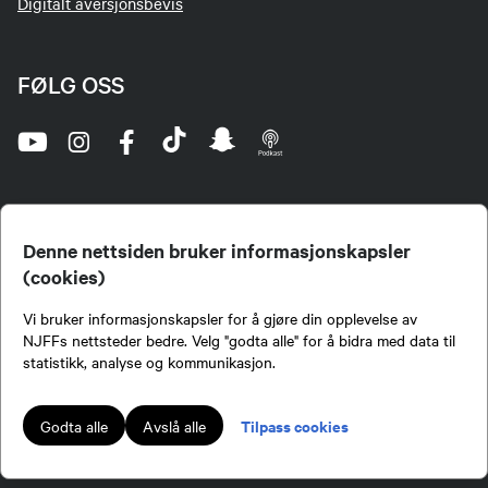
Digitalt aversjonsbevis
FØLG OSS
Denne nettsiden bruker informasjonskapsler
(cookies)
Norges Jeger- og Fiskerforbund (NJFF) er landets eneste landsdekkende organisasjon for
Vi bruker informasjonskapsler for å gjøre din opplevelse av
jegere og sportsfiskere og et av de viktigste miljøene for formidling av kunnskap om jakt og
fiske i Norge. Vi er en partipolitisk nøytral organisasjon, men har et sterkt jakt-, fiske-, og
NJFFs nettsteder bedre. Velg "godta alle" for å bidra med data til
naturpolitisk engasjement i mange saker.
statistikk, analyse og kommunikasjon.
Norges Jeger- og Fiskerforbund benytter informasjonskapsler på nettsiden.
Lokalforeninger tilsluttet Norges Jeger- og Fiskerforbund har ansvar for innhold de
Tilpass cookies
Godta alle
Avslå alle
publiserer på njff.no.