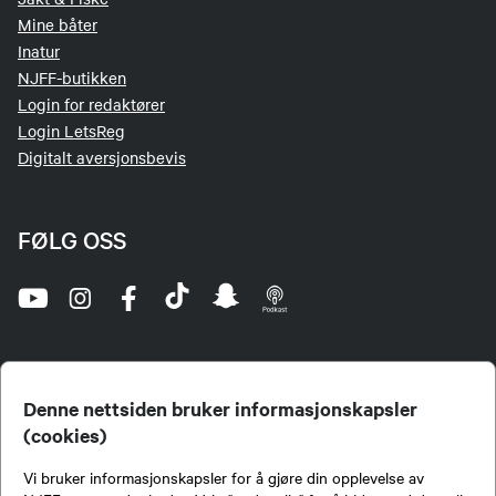
Mine båter
Inatur
NJFF-butikken
Login for redaktører
Login LetsReg
Digitalt aversjonsbevis
FØLG OSS
Denne nettsiden bruker informasjonskapsler
(cookies)
Norges Jeger- og Fiskerforbund (NJFF) er landets eneste landsdekkende organisasjon for
Vi bruker informasjonskapsler for å gjøre din opplevelse av
jegere og sportsfiskere og et av de viktigste miljøene for formidling av kunnskap om jakt og
fiske i Norge. Vi er en partipolitisk nøytral organisasjon, men har et sterkt jakt-, fiske-, og