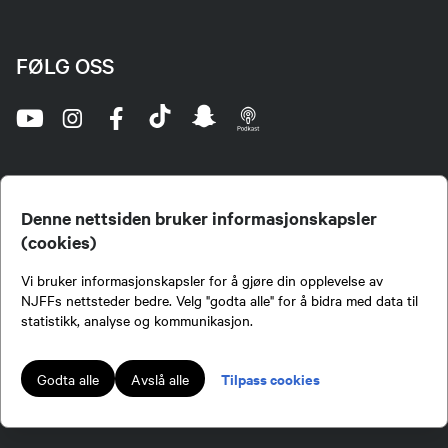
FØLG OSS
Denne nettsiden bruker informasjonskapsler
(cookies)
Norges Jeger- og Fiskerforbund (NJFF) er landets eneste landsdekkende organisasjon for
Vi bruker informasjonskapsler for å gjøre din opplevelse av
jegere og sportsfiskere og et av de viktigste miljøene for formidling av kunnskap om jakt og
fiske i Norge. Vi er en partipolitisk nøytral organisasjon, men har et sterkt jakt-, fiske-, og
NJFFs nettsteder bedre. Velg "godta alle" for å bidra med data til
naturpolitisk engasjement i mange saker.
statistikk, analyse og kommunikasjon.
Norges Jeger- og Fiskerforbund benytter informasjonskapsler på nettsiden.
Lokalforeninger tilsluttet Norges Jeger- og Fiskerforbund har ansvar for innhold de
Tilpass cookies
Godta alle
Avslå alle
publiserer på njff.no.