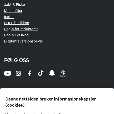
Jakt & Fiske
Mine båter
Inatur
NJFF-butikken
Login for redaktører
Login LetsReg
Digitalt aversjonsbevis
FØLG OSS
Denne nettsiden bruker informasjonskapsler
(cookies)
Norges Jeger- og Fiskerforbund (NJFF) er landets eneste landsdekkende organisasjon for