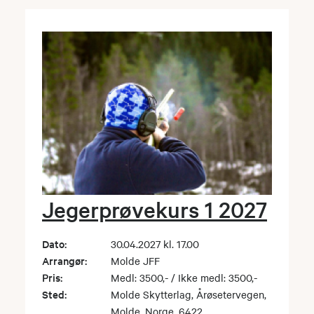
Jegerprøvekurs 1 2027
Dato:
30.04.2027 kl. 17.00
Arrangør:
Molde JFF
Pris:
Medl: 3500,- / Ikke medl: 3500,-
Sted:
Molde Skytterlag, Årøsetervegen,
Molde, Norge, 6422