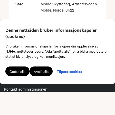
Sted:
Molde Skytterlag, Årøsetervegen,
Molde, Norge, 6422
Denne nettsiden bruker informasjonskapsler
Viser
1
-
3
av
3
(cookies)
Vi bruker informasjonskapsler for å gjøre din opplevelse av
Bli medlem!
NJFFs nettsteder bedre. Velg "godta alle" for å bidra med data til
statistikk, analyse og kommunikasjon.
Tilpass cookies
Godta alle
Avslå alle
NJFF
Kontakt administrasjonen
Kontakt ditt lokallag eller regionlag
Om oss
Organisasjonen
Tillitsvalgt