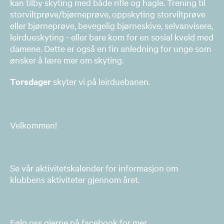
kan tilby skyting med både rifle og hagle. Trening til
storviltprøve/bjørneprøve, oppskyting storviltprøve
eller bjørneprøve, bevegelig bjørneskive, selvanvisere,
leirdueskyting - eller bare kom for en sosial kveld med
damene. Dette er også en fin anledning for unge som
ønsker å lære mer om skyting.
Torsdager
skyter vi på leirduebanen.
Velkommen!
Se vår aktivitetskalender for informasjon om
klubbens aktiviteter gjennom året.
Følg oss gjerne på facebook for mer