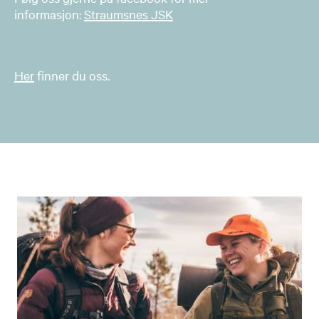
informasjon:
Straumsnes JSK
Her
finner du oss.