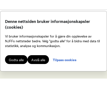
Denne nettsiden bruker informasjonskapsler
(cookies)
Kontakt oss
Vi bruker informasjonskapsler for å gjøre din opplevelse av
NJFFs nettsteder bedre. Velg "godta alle" for å bidra med data til
statistikk, analyse og kommunikasjon.
Inge Fjærvik
Tilpass cookies
Godta alle
Avslå alle
Leder
90204290
Bli medlem av NJFF
Send epost
Som medlem av NJFF får du tilgang til en
Steinar Fjærvik
rekke fordeler.