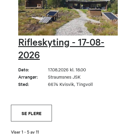
Rifleskyting - 17-08-
2026
Dato:
17.08.2026 kl. 18.00
Arrangør:
Straumsnes JSK
Sted:
6674 Kvisvik, Tingvoll
SE FLERE
Viser
1
-
5
av
11