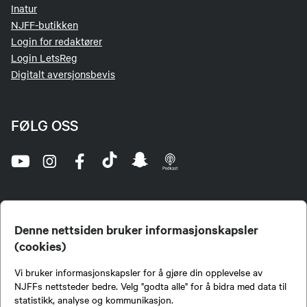
Inatur
NJFF-butikken
Login for redaktører
Login LetsReg
Digitalt aversjonsbevis
FØLG OSS
Denne nettsiden bruker informasjonskapsler
(cookies)
Norges Jeger- og Fiskerforbund (NJFF) er landets eneste landsdekkende organisasjon for
Vi bruker informasjonskapsler for å gjøre din opplevelse av
jegere og sportsfiskere og et av de viktigste miljøene for formidling av kunnskap om jakt og
fiske i Norge. Vi er en partipolitisk nøytral organisasjon, men har et sterkt jakt-, fiske-, og
NJFFs nettsteder bedre. Velg "godta alle" for å bidra med data til
naturpolitisk engasjement i mange saker.
statistikk, analyse og kommunikasjon.