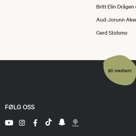
Britt Elin Dråge
Aud-Jorunn Ake
Gerd Stolsmo
Bli medlem!
FØLG OSS