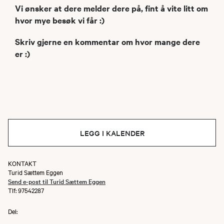
Vi ønsker at dere melder dere på, fint å vite litt om
hvor mye besøk vi får :)
Skriv gjerne en kommentar om hvor mange dere
er :)
LEGG I KALENDER
KONTAKT
Turid Sættem Eggen
Send e-post til Turid Sættem Eggen
Tlf: 97542287
Del: