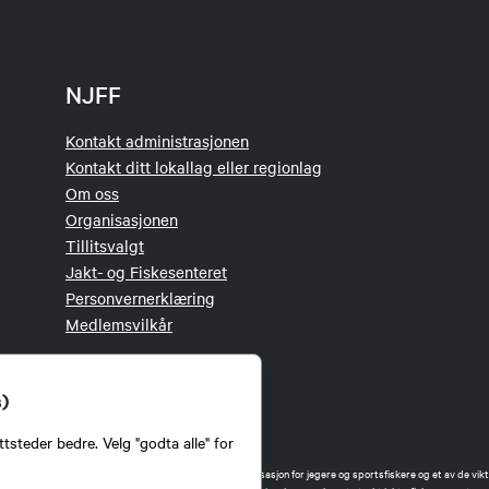
NJFF
Kontakt administrasjonen
Kontakt ditt lokallag eller regionlag
Om oss
Organisasjonen
Tillitsvalgt
Jakt- og Fiskesenteret
Personvernerklæring
Medlemsvilkår
s)
tsteder bedre. Velg "godta alle" for
orbund (NJFF) er landets eneste landsdekkende organisasjon for jegere og sportsfiskere og et av de vikti