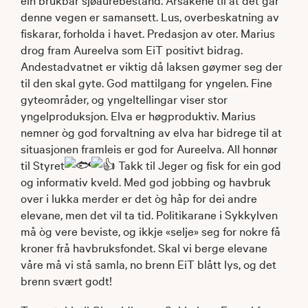
denne vegen er samansett. Lus, overbeskatning av
fiskarar, forholda i havet. Predasjon av oter. Marius
drog fram Aureelva som EiT positivt bidrag.
Andestadvatnet er viktig då laksen gøymer seg der
til den skal gyte. God mattilgang for yngelen. Fine
gyteområder, og yngeltellingar viser stor
yngelproduksjon. Elva er høgproduktiv. Marius
nemner òg god forvaltning av elva har bidrege til at
situasjonen framleis er god for Aureelva. All honnør
til Styret
Takk til Jeger og fisk for ein god
og informativ kveld. Med god jobbing og havbruk
over i lukka merder er det òg håp for dei andre
elevane, men det vil ta tid. Politikarane i Sykkylven
må òg vere beviste, og ikkje «selje» seg for nokre få
kroner frå havbruksfondet. Skal vi berge elevane
våre må vi stå samla, no brenn EiT blått lys, og det
brenn svært godt!