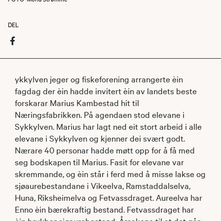
DEL
ykkylven jeger og fiskeforening arrangerte èin
fagdag der èin hadde invitert èin av landets beste
forskarar Marius Kambestad hit til
Næringsfabrikken. På agendaen stod elevane i
Sykkylven. Marius har lagt ned eit stort arbeid i alle
elevane i Sykkylven og kjenner dei svært godt.
Nærare 40 personar hadde møtt opp for å få med
seg bodskapen til Marius. Fasit for elevane var
skremmande, og èin står i ferd med å misse lakse og
sjøaurebestandane i Vikeelva, Ramstaddalselva,
Huna, Riksheimelva og Fetvassdraget. Aureelva har
Enno èin bærekraftig bestand. Fetvassdraget har
èin brukbar sjøaurebestand. Årsakene til at det går