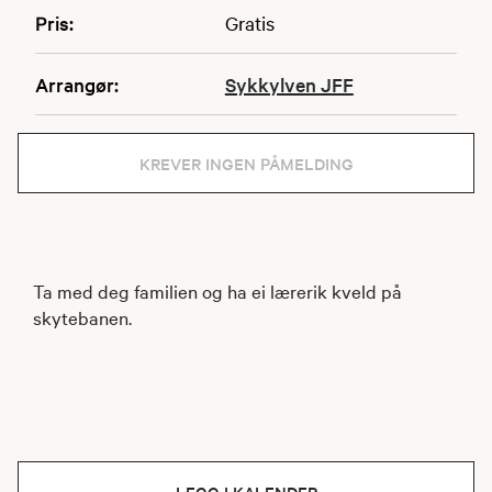
Pris:
Gratis
Arrangør:
Sykkylven JFF
KREVER INGEN PÅMELDING
Ta med deg familien og ha ei lærerik kveld på
skytebanen.
LEGG I KALENDER