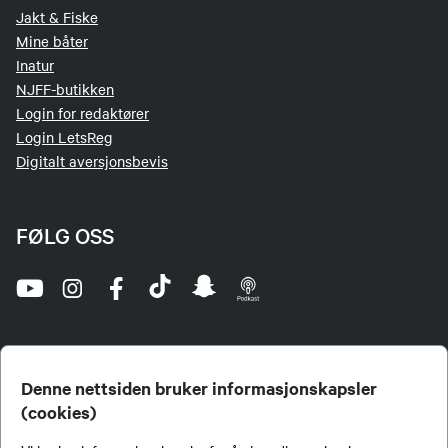
Jakt & Fiske
Mine båter
Inatur
NJFF-butikken
Login for redaktører
Login LetsReg
Digitalt aversjonsbevis
FØLG OSS
Denne nettsiden bruker informasjonskapsler
(cookies)
Norges Jeger- og Fiskerforbund (NJFF) er landets eneste landsdekkende organisasjon for