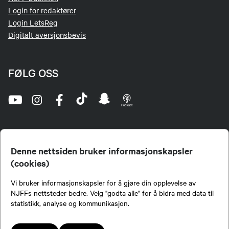
Login for redaktører
Login LetsReg
Digitalt aversjonsbevis
FØLG OSS
Denne nettsiden bruker informasjonskapsler
(cookies)
Norges Jeger- og Fiskerforbund (NJFF) er landets eneste landsdekkende organisasjon for
Vi bruker informasjonskapsler for å gjøre din opplevelse av
jegere og sportsfiskere og et av de viktigste miljøene for formidling av kunnskap om jakt og
fiske i Norge. Vi er en partipolitisk nøytral organisasjon, men har et sterkt jakt-, fiske-, og
NJFFs nettsteder bedre. Velg "godta alle" for å bidra med data til
naturpolitisk engasjement i mange saker.
statistikk, analyse og kommunikasjon.
Norges Jeger- og Fiskerforbund benytter informasjonskapsler på nettsiden.
Lokalforeninger tilsluttet Norges Jeger- og Fiskerforbund har ansvar for innhold de