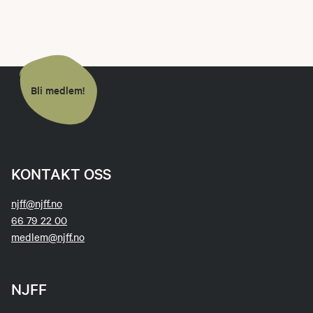
Bli medlem!
KONTAKT OSS
njff@njff.no
66 79 22 00
medlem@njff.no
NJFF