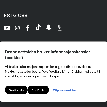
FØLG OSS
Denne nettsiden bruker informasjonskapsler
(cookies)
Norges Jeger- og Fiskerforbund (NJFF) er landets eneste landsdekkende organisasjon for
Vi bruker informasjonskapsler for å gjøre din opplevelse av
jegere og sportsfiskere og et av de viktigste miljøene for formidling av kunnskap om jakt og
fiske i Norge. Vi er en partipolitisk nøytral organisasjon, men har et sterkt jakt-, fiske-, og
NJFFs nettsteder bedre. Velg "godta alle" for å bidra med data til
naturpolitisk engasjement i mange saker.
statistikk, analyse og kommunikasjon.
Norges Jeger- og Fiskerforbund benytter informasjonskapsler på nettsiden.
Lokalforeninger tilsluttet Norges Jeger- og Fiskerforbund har ansvar for innhold de
Tilpass cookies
Godta alle
Avslå alle
publiserer på njff.no.