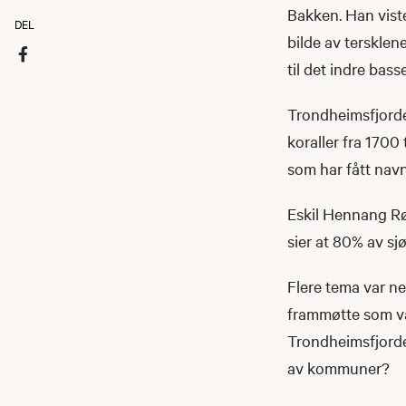
Bakken. Han viste
DEL
bilde av tersklen
til det indre bas
Trondheimsfjorden
koraller fra 1700
som har fått nav
Eskil Hennang R
sier at 80% av sj
Flere tema var n
frammøtte som va
Trondheimsfjorde
av kommuner?