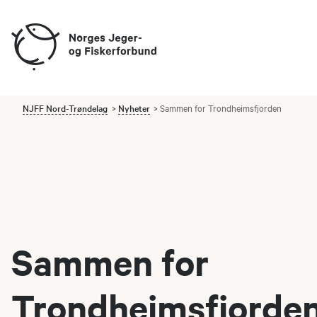
NJFF Nord-Trøndelag
Nyheter
Sammen for Trondheimsfjorden
Sammen for
Trondheimsfjorde