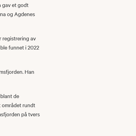
n gav et godt
Fosna og Agdenes
 registrering av
ble funnet i 2022
msfjorden. Han
 blant de
t området rundt
sfjorden på tvers