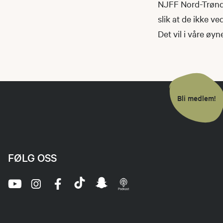
NJFF Nord-Trønde
slik at de ikke v
Det vil i våre øyn
Bli medlem!
FØLG OSS