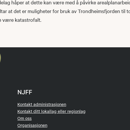
lag håper at dette kan være med å påvirke arealplanarbeid
edtar at det er muligheter for bruk av Trondheimsfjorden til 
e være katastrofalt.
NJFF
Kontakt administrasjonen
Kontakt ditt lokallag eller regionlag
Om oss
Organisasjonen