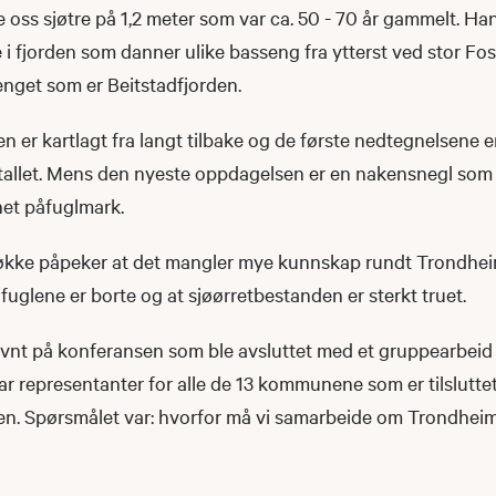
 oss sjøtre på 1,2 meter som var ca. 50 - 70 år gammelt. Ha
e i fjorden som danner ulike basseng fra ytterst ved stor 
senget som er Beitstadfjorden.
 er kartlagt fra langt tilbake og de første nedtegnelsene er
 tallet. Mens den nyeste oppdagelsen er en nakensnegl som 
net påfuglmark.
økke påpeker at det mangler mye kunnskap rundt Trondhei
øfuglene er borte og at sjøørretbestanden er sterkt truet.
evnt på konferansen som ble avsluttet med et gruppearbeid
r representanter for alle de 13 kommunene som er tilslutte
n. Spørsmålet var: hvorfor må vi samarbeide om Trondheim