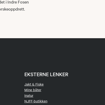
et i Indre Fosen
torskeoppdrett.
EKSTERNE LENKER
Jakt & Fiske
Mine båter
Inatur
NJFF-butikken