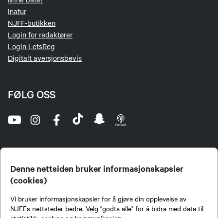
Inatur
NJFF-butikken
Login for redaktører
Login LetsReg
Digitalt aversjonsbevis
FØLG OSS
Denne nettsiden bruker informasjonskapsler
(cookies)
Norges Jeger- og Fiskerforbund (NJFF) er landets eneste landsdekkende organisasjon for
Vi bruker informasjonskapsler for å gjøre din opplevelse av
jegere og sportsfiskere og et av de viktigste miljøene for formidling av kunnskap om jakt og
fiske i Norge. Vi er en partipolitisk nøytral organisasjon, men har et sterkt jakt-, fiske-, og
NJFFs nettsteder bedre. Velg "godta alle" for å bidra med data til
naturpolitisk engasjement i mange saker.