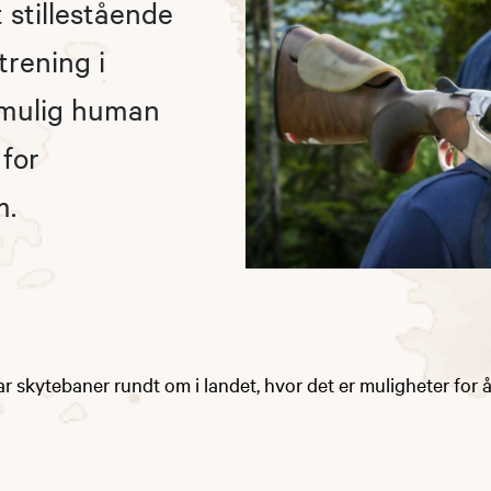
stillestående
trening i
 mulig human
 for
m.
r skytebaner rundt om i landet, hvor det er muligheter for