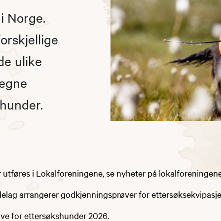
i Norge.
rskjellige
de ulike
regne
thunder.
utføres i Lokalforeningene, se nyheter på lokalforeningene
lag arrangerer godkjenningsprøver for ettersøksekvipasjer
e for ettersøkshunder 2026.