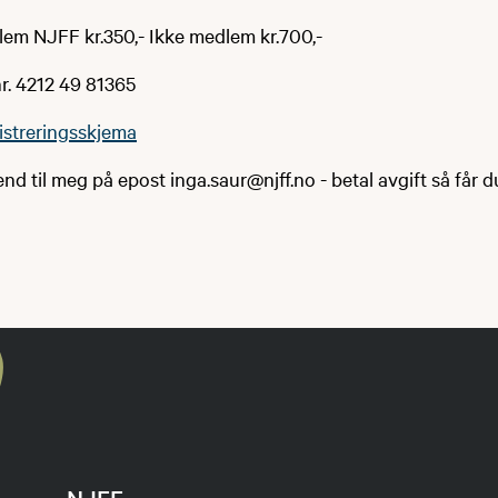
lem NJFF kr.350,- Ikke medlem kr.700,-
nr. 4212 49 81365
istreringsskjema
nd til meg på epost inga.saur@njff.no ​​​​​- betal avgift så får 