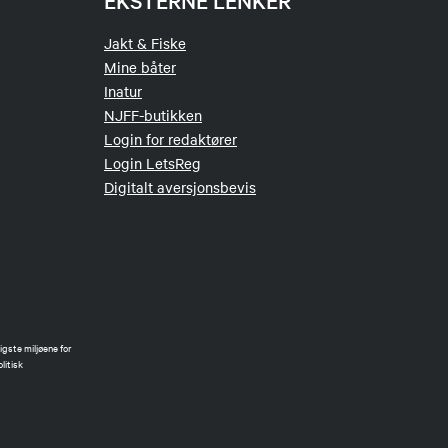
EKSTERNE LENKER
Jakt & Fiske
Mine båter
Inatur
NJFF-butikken
Login for redaktører
Login LetsReg
Digitalt aversjonsbevis
gste miljøene for
litisk