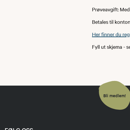
Prøveavgift: Med
Betales til konto
Her finner du reg
Fyll ut skjema - se
Bli medlem!