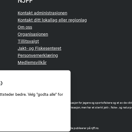
NJFF
Kontakt administrasjonen
Kontakt ditt lokallag eller regionlag
Om oss
Organisasjonen
Tillitsvalgt
Jakt- og Fiskesenteret
Personvernerklæring
Medlemsvilkår
s)
tsteder bedre. Velg "godta alle" for
orbund (NJFF) er landets eneste landsdekkende organisasjon for jegere og sportsfiskere og et av de vikti
 jakt og fiske i Norge. Vi er en partipolitisk nøytral organisasjon, men har et sterkt jakt-, fiske-, og naturpo
ker.
forbund benytter informasjonskapsler på nettsiden.
t Norges Jeger- og Fiskerforbund har ansvar for innhold de publiserer på njff.no.