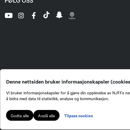
FØLG OSS
Denne nettsiden bruker informasjonskapsler (cookie
Vi bruker informasjonskapsler for å gjøre din opplevelse av NJFFs net
å bidra med data til statistikk, analyse og kommunikasjon.
Norges Jeger- og Fiskerf
formidling av kunnskap om
engasjement i mange sa
Tilpass cookies
Godta alle
Avslå alle
Norges Jeger- og Fisker
Lokalforeninger tilslutte