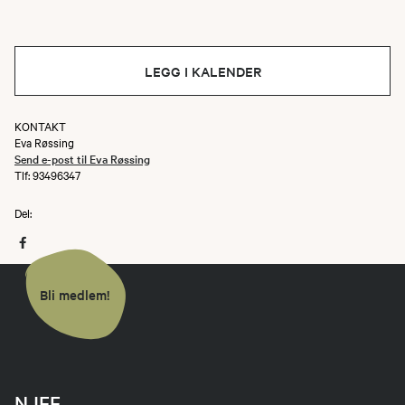
LEGG I KALENDER
KONTAKT
Eva Røssing
Send e-post til Eva Røssing
Tlf: 93496347
Del:
Bli medlem!
NJFF