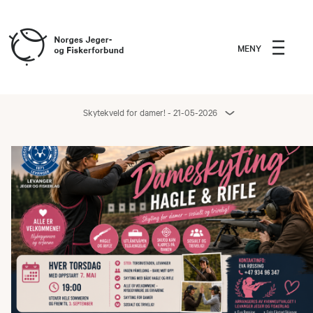
MENY
Skytekveld for damer! - 21-05-2026