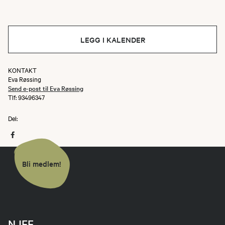
LEGG I KALENDER
KONTAKT
Eva Røssing
Send e-post til Eva Røssing
Tlf: 93496347
Del:
Bli medlem!
NJFF