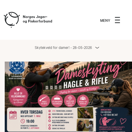
MENY
Skytekveld for damer! - 28-05-2026