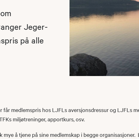
lom
vanger Jeger-
spris på alle
 får medlemspris hos LJFLs aversjonsdressur og LJFLs m
FKs miljøtreninger, apportkurs, osv.
k mye å tjene på sine medlemskap i begge organisasjoner.