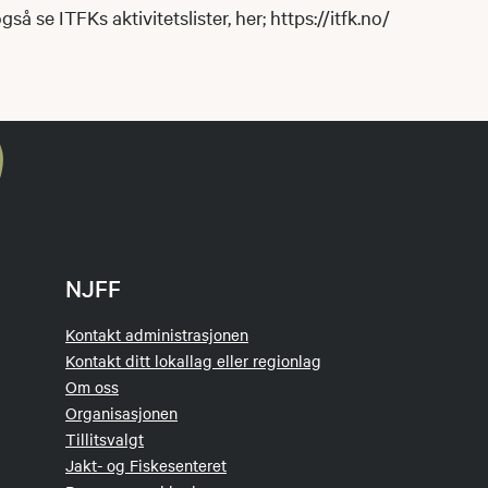
å se ITFKs aktivitetslister, her; https://itfk.no/
NJFF
Kontakt administrasjonen
Kontakt ditt lokallag eller regionlag
Om oss
Organisasjonen
Tillitsvalgt
Jakt- og Fiskesenteret