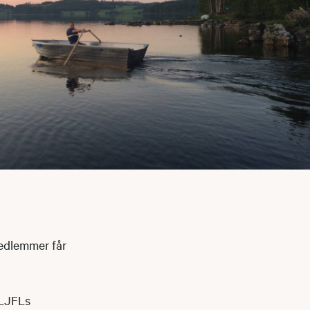
edlemmer får
 LJFLs