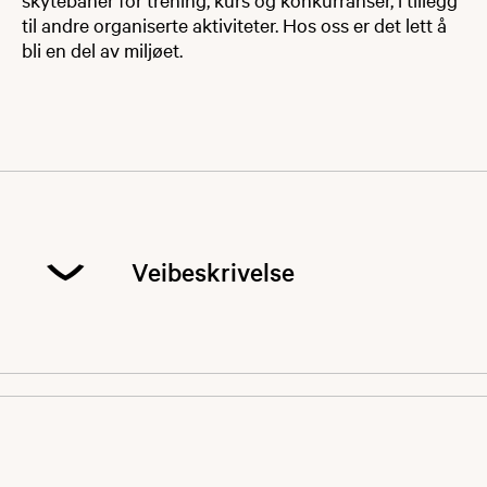
til andre organiserte aktiviteter. Hos oss er det lett å
bli en del av miljøet.
Veibeskrivelse
Vi anbefaler å stille inn navigasjon på Levanger
JFL Jaktskyteanlegg eller Torsbustaden
skisenter.