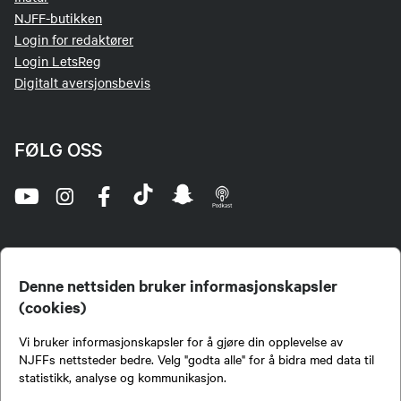
NJFF-butikken
Login for redaktører
Login LetsReg
Digitalt aversjonsbevis
FØLG OSS
Denne nettsiden bruker informasjonskapsler
(cookies)
Norges Jeger- og Fiskerforbund (NJFF) er landets eneste landsdekkende organisasjon for
Vi bruker informasjonskapsler for å gjøre din opplevelse av
jegere og sportsfiskere og et av de viktigste miljøene for formidling av kunnskap om jakt og
fiske i Norge. Vi er en partipolitisk nøytral organisasjon, men har et sterkt jakt-, fiske-, og
NJFFs nettsteder bedre. Velg "godta alle" for å bidra med data til
naturpolitisk engasjement i mange saker.
statistikk, analyse og kommunikasjon.
Norges Jeger- og Fiskerforbund benytter informasjonskapsler på nettsiden.