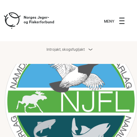
MENY
Introjakt, skogsfugljakt