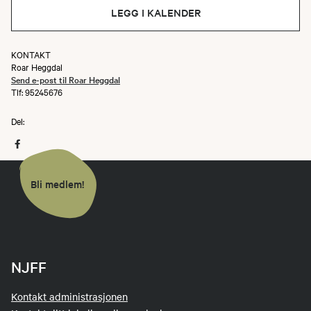
LEGG I KALENDER
KONTAKT
Roar Heggdal
Send e-post til Roar Heggdal
Tlf: 95245676
Del:
Bli medlem!
NJFF
Kontakt administrasjonen