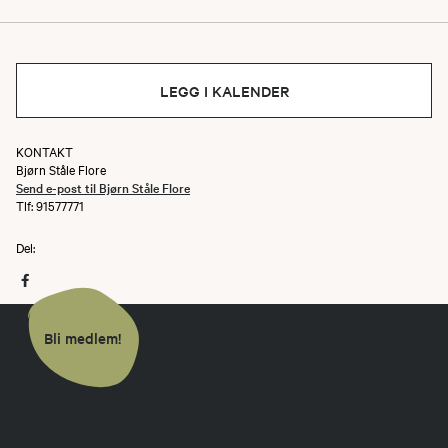
LEGG I KALENDER
KONTAKT
Bjørn Ståle Flore
Send e-post til Bjørn Ståle Flore
Tlf: 91577771
Del:
Tronga rød sirkel
Bli medlem!