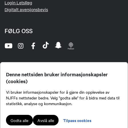
Login LetsReg
Digitalt aversjonsbevis
FØLG OSS
Denne nettsiden bruker informasjonskapsler
(cookies)
Norges Jeger- og Fiskerforbund (NJFF) er landets eneste landsdekkende organisasjon for
Vi bruker informasjonskapsler for å gjøre din opplevelse av
jegere og sportsfiskere og et av de viktigste miljøene for formidling av kunnskap om jakt og
fiske i Norge. Vi er en partipolitisk nøytral organisasjon, men har et sterkt jakt-, fiske-, og
NJFFs nettsteder bedre. Velg "godta alle" for å bidra med data til
naturpolitisk engasjement i mange saker.
statistikk, analyse og kommunikasjon.
Norges Jeger- og Fiskerforbund benytter informasjonskapsler på nettsiden.
Lokalforeninger tilsluttet Norges Jeger- og Fiskerforbund har ansvar for innhold de
Tilpass cookies
Godta alle
Avslå alle
publiserer på njff.no.