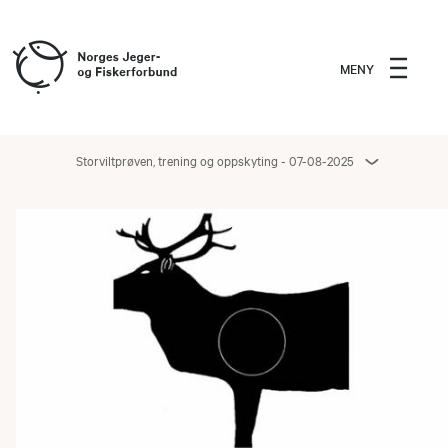
MENY
Storviltprøven, trening og oppskyting - 07-08-2025