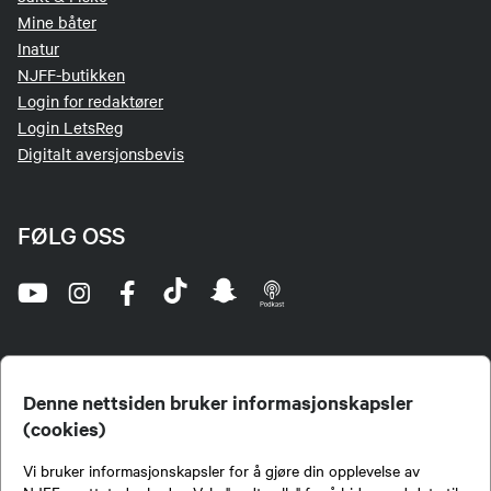
Mine båter
Inatur
NJFF-butikken
Login for redaktører
Login LetsReg
Digitalt aversjonsbevis
FØLG OSS
Denne nettsiden bruker informasjonskapsler
(cookies)
Norges Jeger- og Fiskerforbund (NJFF) er landets eneste landsdekkende organisasjon for
Vi bruker informasjonskapsler for å gjøre din opplevelse av
jegere og sportsfiskere og et av de viktigste miljøene for formidling av kunnskap om jakt og
fiske i Norge. Vi er en partipolitisk nøytral organisasjon, men har et sterkt jakt-, fiske-, og