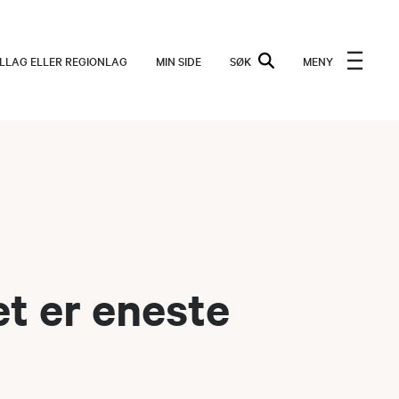
ALLAG ELLER REGIONLAG
MIN SIDE
SØK
MENY
et er eneste