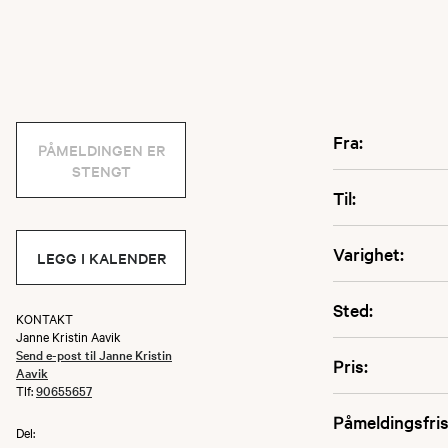
Fra:
PÅMELDINGEN ER
STENGT
Til:
Varighet:
LEGG I KALENDER
Sted:
KONTAKT
Janne Kristin Aavik
Send e-post til Janne Kristin
Pris:
Aavik
Tlf:
90655657
Påmeldingsfris
Del: