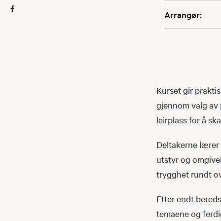
Arrangør:
Kurset gir prakti
gjennom valg av p
leirplass for å s
Deltakerne lærer 
utstyr og omgive
trygghet rundt ov
Etter endt bereds
temaene og ferdig