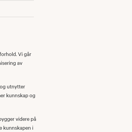
forhold. Vi går
isering av
 og utnytter
 mer kunnskap og
 bygger videre på
ve kunnskapen i