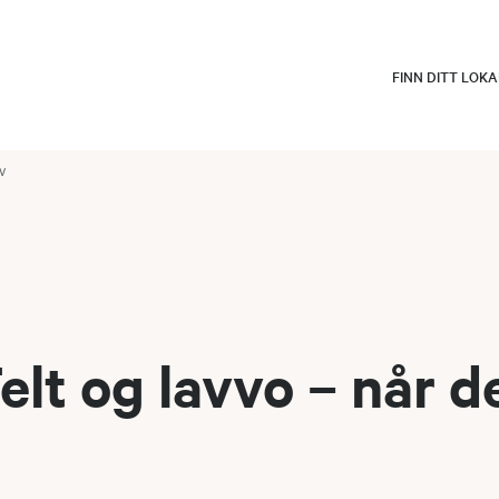
FINN DITT LOK
v
lt og lavvo – når d