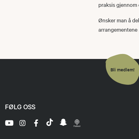
praksis gjennom e
Ønsker man å del
arrangementene 
Bli medlem!
FØLG OSS