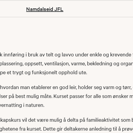
Namdalseid JFL
sk innføring i bruk av telt og lavvo under enkle og krevende 
lassering, oppsett, ventilasjon, varme, bekledning og organ
kape et trygt og funksjonelt opphold ute.
hvordan man etablerer en god leir, holder seg varm og tørr,
lser på best mulig måte. Kurset passer for alle som ønsker
ernatting i naturen.
kapskurs vil det være mulig å delta på familieaktivitet som
hetene fra kurset. Dette gir deltakerne anledning til å prø