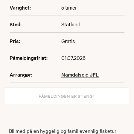
Varighet:
5 timer
Sted:
Statland
Pris:
Gratis
Påmeldingsfrist:
01.07.2026
Arrangør:
Namdalseid JFL
PÅMELDINGEN ER STENGT
Bli med på en hyggelig og familievennlig fisketur