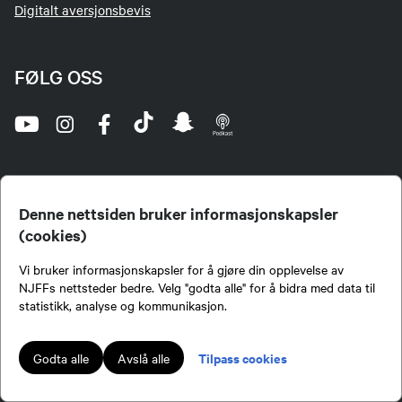
Digitalt aversjonsbevis
FØLG OSS
Denne nettsiden bruker informasjonskapsler
(cookies)
Norges Jeger- og Fiskerforbund (NJFF) er landets eneste landsdekkende organisasjon for
Vi bruker informasjonskapsler for å gjøre din opplevelse av
jegere og sportsfiskere og et av de viktigste miljøene for formidling av kunnskap om jakt og
fiske i Norge. Vi er en partipolitisk nøytral organisasjon, men har et sterkt jakt-, fiske-, og
NJFFs nettsteder bedre. Velg "godta alle" for å bidra med data til
naturpolitisk engasjement i mange saker.
statistikk, analyse og kommunikasjon.
Norges Jeger- og Fiskerforbund benytter informasjonskapsler på nettsiden.
Lokalforeninger tilsluttet Norges Jeger- og Fiskerforbund har ansvar for innhold de
Tilpass cookies
Godta alle
Avslå alle
publiserer på njff.no.