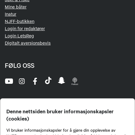
Mine båter
Inatur
NJFF-butikken
Login for redaktører
Login LetsReg
Digitalt aversjonsbevis
FØLG OSS
Denne nettsiden bruker informasjonskapsler
(cookies)
Norges Jeger- og Fiskerforbund (NJFF) er landets eneste landsdekkende organisasjon for
Vi bruker informasjonskapsler for å gjøre din opplevelse av
jegere og sportsfiskere og et av de viktigste miljøene for formidling av kunnskap om jakt og
fiske i Norge. Vi er en partipolitisk nøytral organisasjon, men har et sterkt jakt-, fiske-, og