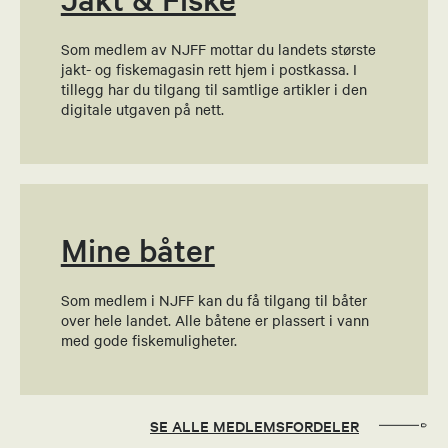
Som medlem av NJFF mottar du landets største
Jarle Fløan
jakt- og fiskemagasin rett hjem i postkassa. I
tillegg har du tilgang til samtlige artikler i den
Økonomiansvarlig
digitale utgaven på nett.
95076804
Send epost
Mine båter
Stig Hellem
Leder jaktutvalg
Som medlem i NJFF kan du få tilgang til båter
over hele landet. Alle båtene er plassert i vann
92821964
med gode fiskemuligheter.
Send epost
Jogeir Bjørhusdal
SE ALLE MEDLEMSFORDELER