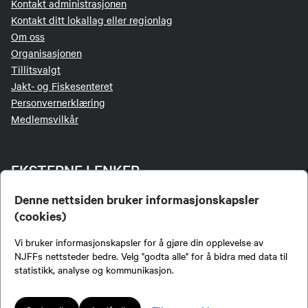
Kontakt administrasjonen
Send epost
Kontakt ditt lokallag eller regionlag
Om oss
Organisasjonen
Tillitsvalgt
Jakt- og Fiskesenteret
Personvernerklæring
Medlemsvilkår
EKSTERNE LENKER
Denne nettsiden bruker informasjonskapsler
Jakt & Fiske
(cookies)
Mine båter
Inatur
Vi bruker informasjonskapsler for å gjøre din opplevelse av
NJFF-butikken
NJFFs nettsteder bedre. Velg "godta alle" for å bidra med data til
Login for redaktører
statistikk, analyse og kommunikasjon.
Login LetsReg
Digitalt aversjonsbevis