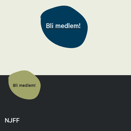
Sekretær
41210591
Bli medlem!
Laura Marie Kvendset
Leder fiskeutvalg
97513217
Send epost
Bli medlem!
Ann-Karin Smestad
Steinkjer
Kvinnekontakt
NJFF
99460463