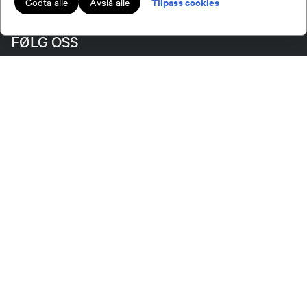
Tilpass cookies
Godta alle
Avslå alle
FØLG OSS
Norges Jeger- og Fiskerforbund (NJFF) er landets eneste landsdekkende organisasjon for
jegere og sportsfiskere og et av de viktigste miljøene for formidling av kunnskap om jakt og
fiske i Norge. Vi er en partipolitisk nøytral organisasjon, men har et sterkt jakt-, fiske-, og
naturpolitisk engasjement i mange saker.
Norges Jeger- og Fiskerforbund benytter informasjonskapsler på nettsiden.
Lokalforeninger tilsluttet Norges Jeger- og Fiskerforbund har ansvar for innhold de
publiserer på njff.no.