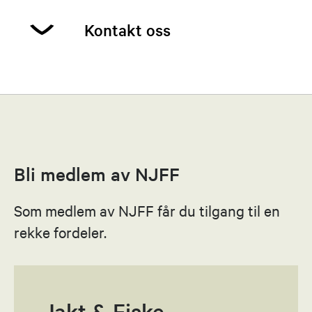
Kontakt oss
Heidi Brekkvassmo
Leder
48243051
Bli medlem av NJFF
Send epost
Som medlem av NJFF får du tilgang til en
Heidi Brekkvassmo
rekke fordeler.
Kontaktperson
48243051
Send epost
Jakt & Fiske