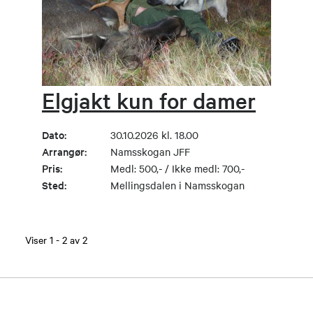
Elgjakt kun for damer
Dato:
30.10.2026 kl. 18.00
Arrangør:
Namsskogan JFF
Pris:
Medl: 500,- / Ikke medl: 700,-
Sted:
Mellingsdalen i Namsskogan
Viser
1
-
2
av
2