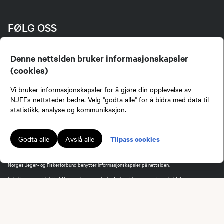
FØLG OSS
Denne nettsiden bruker informasjonskapsler
(cookies)
Vi bruker informasjonskapsler for å gjøre din opplevelse av
NJFFs nettsteder bedre. Velg "godta alle" for å bidra med data til
statistikk, analyse og kommunikasjon.
Norges Jeger- og Fiskerforbund (NJFF) er landets eneste landsdekkende organisasjon for
jegere og sportsfiskere og et av de viktigste miljøene for formidling av kunnskap om jakt og
Tilpass cookies
Godta alle
Avslå alle
fiske i Norge. Vi er en partipolitisk nøytral organisasjon, men har et sterkt jakt-, fiske-, og
naturpolitisk engasjement i mange saker.
Norges Jeger- og Fiskerforbund benytter informasjonskapsler på nettsiden.
Lokalforeninger tilsluttet Norges Jeger- og Fiskerforbund har ansvar for innhold de
publiserer på njff.no.