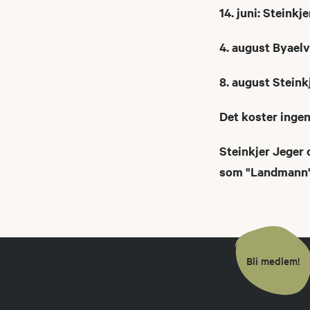
14. juni: Steinkj
4. august Byael
8. august Steink
Det koster inge
Steinkjer Jeger
som "Landmann
Bli medlem!