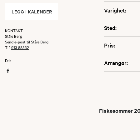
Varighet:
LEGG I KALENDER
Sted:
KONTAKT
Ståle Berg
Send e-post til Ståle Berg
Pris:
Tlf:
913 88332
Del:
Arrangør:
Fiskesommer 202