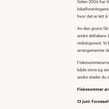
Siden 2004 har ti
lokalforeningene.
hvor det er lett å 
Av den grunn får f
andre deltakere.
redningsvest. Vi
arrangementer del
Fiskesommerarran
både store og små
andre steder du s
Fiskesommer arr
13 juni: Fornese