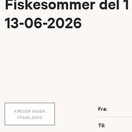
Fiskesommer del 1
13-06-2026
Fra:
KREVER INGEN
PÅMELDING
Til: