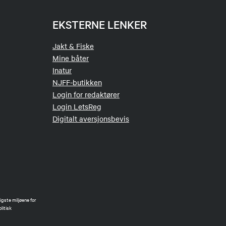
EKSTERNE LENKER
Jakt & Fiske
Mine båter
Inatur
NJFF-butikken
Login for redaktører
Login LetsReg
Digitalt aversjonsbevis
gste miljøene for
litisk