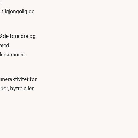
i
 tilgjengelig og
 både foreldre og
 med
iskesommer-
meraktivitet for
or, hytta eller