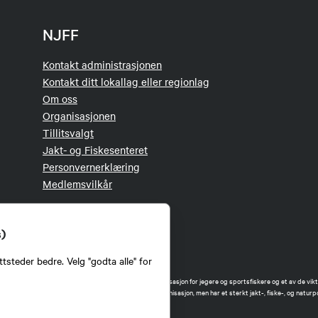
NJFF
Kontakt administrasjonen
Kontakt ditt lokallag eller regionlag
Om oss
Organisasjonen
Tillitsvalgt
Jakt- og Fiskesenteret
Personvernerklæring
Medlemsvilkår
s)
tsteder bedre. Velg "godta alle" for
orbund (NJFF) er landets eneste landsdekkende organisasjon for jegere og sportsfiskere og et av de vikti
 jakt og fiske i Norge. Vi er en partipolitisk nøytral organisasjon, men har et sterkt jakt-, fiske-, og naturpo
ker.