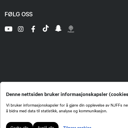
FØLG OSS
Denne nettsiden bruker informasjonskapsler (cookie
Vi bruker informasjonskapsler for å gjøre din opplevelse av NJFFs net
å bidra med data til statistikk, analyse og kommunikasjon.
Norges Jeger- og Fiskerf
formidling av kunnskap om
engasjement i mange sa
Tilpass cookies
Godta alle
Avslå alle