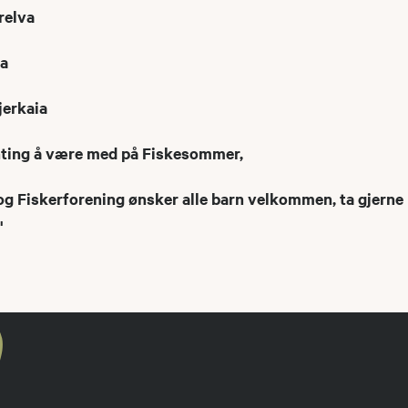
erelva
va
jerkaia
nting å være med på Fiskesommer,
 og Fiskerforening ønsker alle barn velkommen, ta gjern
"