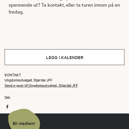
spennende ut? Ta kontakt, eller ta turen innom på en
fredag.
LEGG I KALENDER
KONTAKT
Ungdomsutvalget, Stjørdal JFF
Send e-post til Ungdomsutvalget, Stjørdal JFF
Del:
Bli medlem!