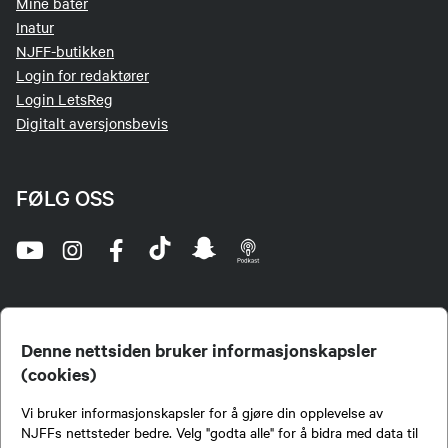
Mine båter
Inatur
NJFF-butikken
Login for redaktører
Login LetsReg
Digitalt aversjonsbevis
FØLG OSS
Denne nettsiden bruker informasjonskapsler
(cookies)
Norges Jeger- og Fiskerforbund (NJFF) er landets eneste landsdekkende organisasjon for
Vi bruker informasjonskapsler for å gjøre din opplevelse av
jegere og sportsfiskere og et av de viktigste miljøene for formidling av kunnskap om jakt og
fiske i Norge. Vi er en partipolitisk nøytral organisasjon, men har et sterkt jakt-, fiske-, og
NJFFs nettsteder bedre. Velg "godta alle" for å bidra med data til
naturpolitisk engasjement i mange saker.