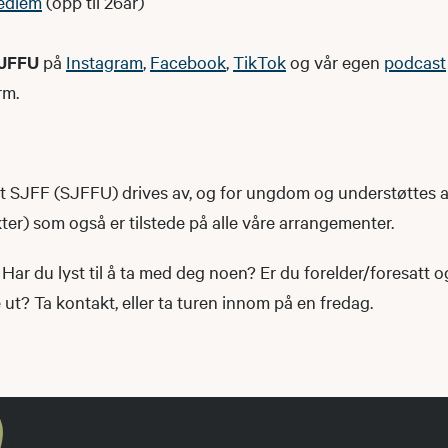
edlem
(opp til 26år)
JFFU
på
Instagram
,
Facebook
,
TikTok
og vår egen
podcast
rm.
SJFF (SJFFU) drives av, og for ungdom og understøttes 
r) som også er tilstede på alle våre arrangementer.
Har du lyst til å ta med deg noen? Er du forelder/foresatt 
t? Ta kontakt, eller ta turen innom på en fredag.