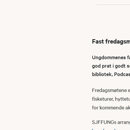
Fast fredags
Ungdommenes fast
god prat i godt s
bibliotek, Podca
Fredagsmøtene er
fisketurer, hyttet
for kommende akt
SJFFUNGs arrangeme