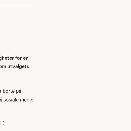
gheter for en
nnom utvalgets
r borte på
på sosiale medier
li)