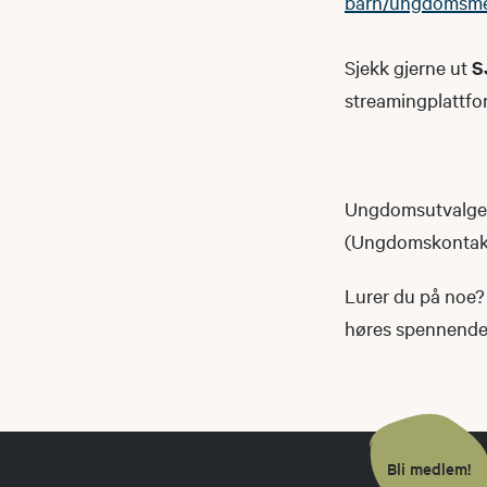
barn/ungdomsm
Sjekk gjerne ut
S
streamingplattfo
Ungdomsutvalget 
(Ungdomskontakte
Lurer du på noe? 
høres spennende u
Bli medlem!