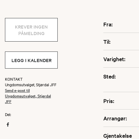
Fra:
KREVER INGEN
PÅMELDING
Til:
Varighet:
LEGG I KALENDER
Sted:
KONTAKT
Ungdomsutvalget, Stjørdal JFF
Send e-post til
Ungdomsutvalget, Stjørdal
Pris:
JFF
Del:
Arrangør:
Gjentakelse