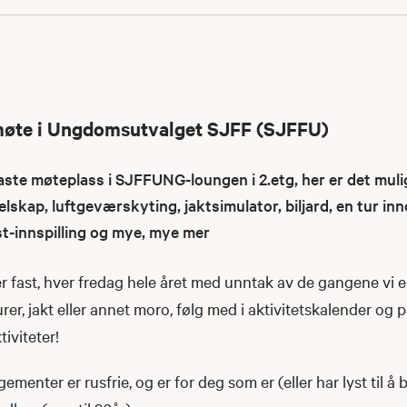
møte i Ungdomsutvalget SJFF (SJFFU)
e møteplass i SJFFUNG-loungen i 2.etg, her er det muli
elskap, luftgeværskyting, jaktsimulator, biljard, en tur i
st-innspilling og mye, mye mer
 fast, hver fredag hele året med unntak av de gangene vi e
urer, jakt eller annet moro, følg med i aktivitetskalender og 
iviteter!
nter er rusfrie, og er for deg som er (eller har lyst til å b