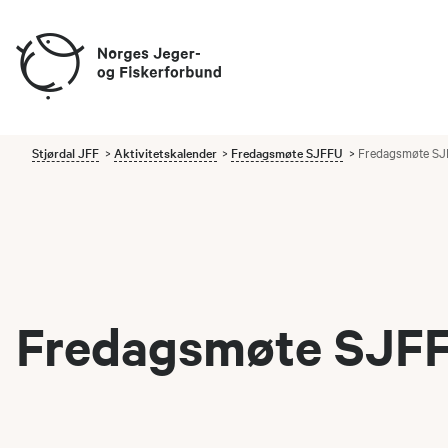
Stjørdal JFF
Aktivitetskalender
Fredagsmøte SJFFU
Fredagsmøte SJ
Fredagsmøte SJFF