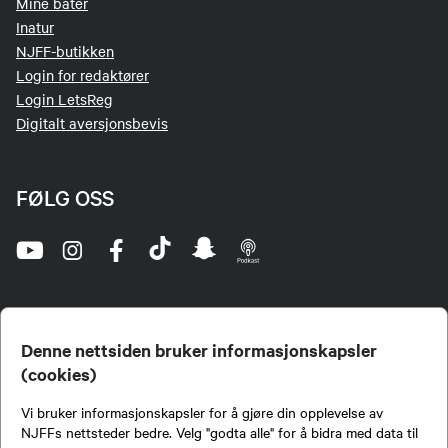
Mine båter
Inatur
NJFF-butikken
Login for redaktører
Login LetsReg
Digitalt aversjonsbevis
FØLG OSS
Denne nettsiden bruker informasjonskapsler
(cookies)
Norges Jeger- og Fiskerforbund (NJFF) er landets eneste landsdekkende organisasjon for
Vi bruker informasjonskapsler for å gjøre din opplevelse av
jegere og sportsfiskere og et av de viktigste miljøene for formidling av kunnskap om jakt og
fiske i Norge. Vi er en partipolitisk nøytral organisasjon, men har et sterkt jakt-, fiske-, og
NJFFs nettsteder bedre. Velg "godta alle" for å bidra med data til
naturpolitisk engasjement i mange saker.