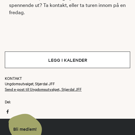
spennende ut? Ta kontakt, eller ta turen innom på en
fredag.
LEGG I KALENDER
KONTAKT
Ungdomsutvalget, Stjørdal JFF
Send e-post til Ungdomsutvalget, Stjørdal JFF
Del:
Bli medlem!