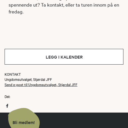
spennende ut? Ta kontakt, eller ta turen innom på en
fredag.
LEGG I KALENDER
KONTAKT
Ungdomsutvalget, Stjørdal JFF
Send e-post til Ungdomsutvalget, Stjørdal JFF
Del:
Bli medlem!