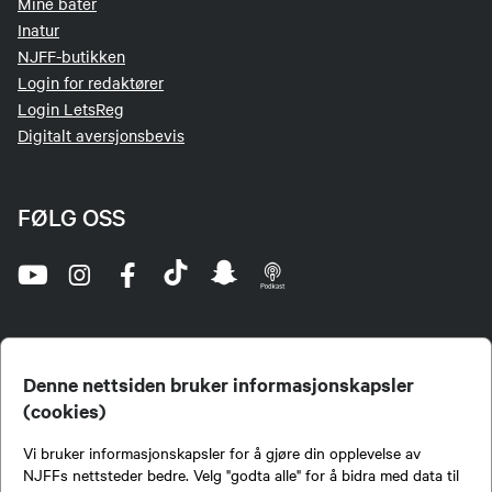
Mine båter
Inatur
NJFF-butikken
Login for redaktører
Login LetsReg
Digitalt aversjonsbevis
FØLG OSS
Denne nettsiden bruker informasjonskapsler
(cookies)
Norges Jeger- og Fiskerforbund (NJFF) er landets eneste landsdekkende organisasjon for
Vi bruker informasjonskapsler for å gjøre din opplevelse av
jegere og sportsfiskere og et av de viktigste miljøene for formidling av kunnskap om jakt og
fiske i Norge. Vi er en partipolitisk nøytral organisasjon, men har et sterkt jakt-, fiske-, og
NJFFs nettsteder bedre. Velg "godta alle" for å bidra med data til
naturpolitisk engasjement i mange saker.