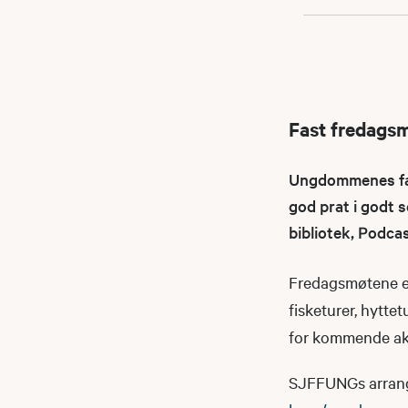
Fast fredags
Ungdommenes fast
god prat i godt s
bibliotek, Podca
Fredagsmøtene er
fisketurer, hyttet
for kommende akt
SJFFUNGs arrangeme