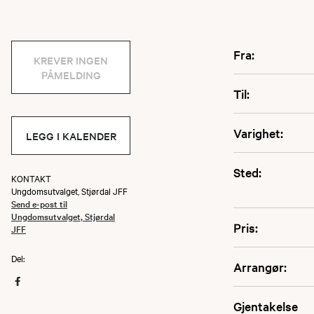
Fra:
KREVER INGEN
PÅMELDING
Til:
Varighet:
LEGG I KALENDER
Sted:
KONTAKT
Ungdomsutvalget, Stjørdal JFF
Send e-post til
Ungdomsutvalget, Stjørdal
Pris:
JFF
Del:
Arrangør:
Gjentakelse