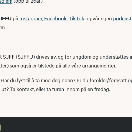
edlem
(opp til 26år)
JFFU
på
Instagram
,
Facebook
,
TikTok
og vår egen
podcast
rm.
SJFF (SJFFU) drives av, og for ungdom og understøttes 
r) som også er tilstede på alle våre arrangementer.
Har du lyst til å ta med deg noen? Er du forelder/foresatt 
t? Ta kontakt, eller ta turen innom på en fredag.