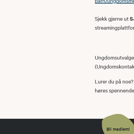
barn/ungdomsm
Sjekk gjerne ut
S
streamingplattfo
Ungdomsutvalget 
(Ungdomskontakte
Lurer du på noe? 
høres spennende u
Bli medlem!