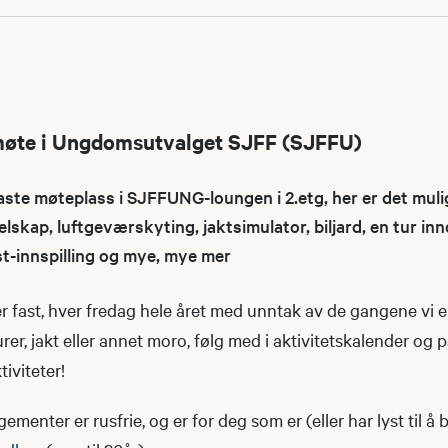
møte i Ungdomsutvalget SJFF (SJFFU)
e møteplass i SJFFUNG-loungen i 2.etg, her er det muli
elskap, luftgeværskyting, jaktsimulator, biljard, en tur i
st-innspilling og mye, mye mer
 fast, hver fredag hele året med unntak av de gangene vi e
urer, jakt eller annet moro, følg med i aktivitetskalender og 
iviteter!
nter er rusfrie, og er for deg som er (eller har lyst til å b