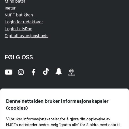
Mine båter
Inatur
NJFF-butikken
Login for redaktører
Login LetsReg
Digitalt aversjonsbevis
FØLG OSS
Denne nettsiden bruker informasjonskapsler
(cookies)
Norges Jeger- og Fiskerforbund (NJFF) er landets eneste landsdekkende organisasjon for
Vi bruker informasjonskapsler for å gjøre din opplevelse av
jegere og sportsfiskere og et av de viktigste miljøene for formidling av kunnskap om jakt og
fiske i Norge. Vi er en partipolitisk nøytral organisasjon, men har et sterkt jakt-, fiske-, og
NJFFs nettsteder bedre. Velg "godta alle" for å bidra med data til
naturpolitisk engasjement i mange saker.