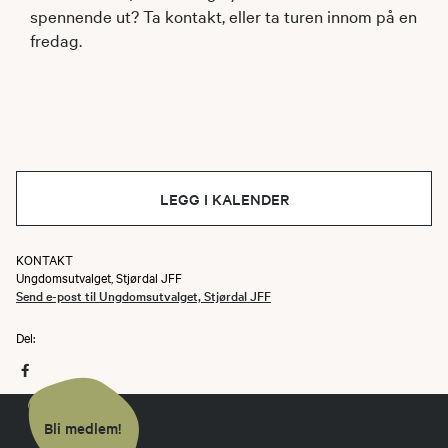
spennende ut? Ta kontakt, eller ta turen innom på en
fredag.
LEGG I KALENDER
KONTAKT
Ungdomsutvalget, Stjørdal JFF
Send e-post til Ungdomsutvalget, Stjørdal JFF
Del:
Bli medlem!