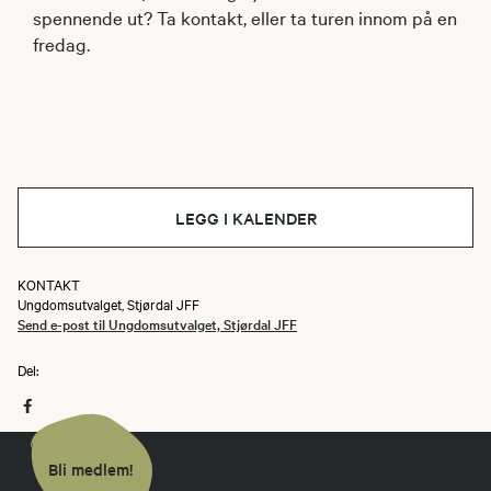
spennende ut? Ta kontakt, eller ta turen innom på en
fredag.
LEGG I KALENDER
KONTAKT
Ungdomsutvalget, Stjørdal JFF
Send e-post til Ungdomsutvalget, Stjørdal JFF
Del:
Bli medlem!