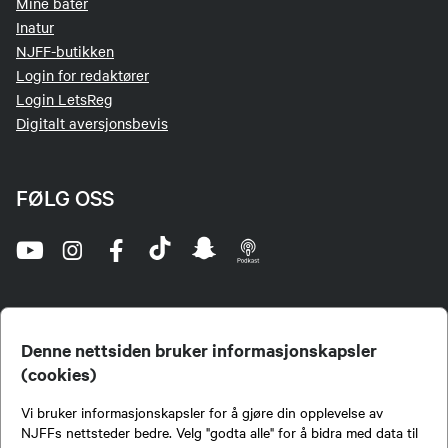
Mine båter
Inatur
NJFF-butikken
Login for redaktører
Login LetsReg
Digitalt aversjonsbevis
FØLG OSS
Denne nettsiden bruker informasjonskapsler
(cookies)
Norges Jeger- og Fiskerforbund (NJFF) er landets eneste landsdekkende organisasjon for
Vi bruker informasjonskapsler for å gjøre din opplevelse av
jegere og sportsfiskere og et av de viktigste miljøene for formidling av kunnskap om jakt og
fiske i Norge. Vi er en partipolitisk nøytral organisasjon, men har et sterkt jakt-, fiske-, og
NJFFs nettsteder bedre. Velg "godta alle" for å bidra med data til
naturpolitisk engasjement i mange saker.